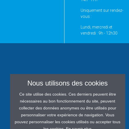
Uniquement sur rendez-
vous :
Lundi, mercredi et
vendredi : 9h - 12h30
Informations :
EAU DU BASSIN
RENNAIS
Nous contacter
Foire aux questions
Réclamation
Nous utilisons des cookies
Mentions légales
Politique de
Ce site utilise des cookies. Ces derniers peuvent être
confidentialité
nécessaires au bon fonctionnement du site, peuvent
MENU
Charte RGPD
collecter des données anonymes ou être utilisés pour
personnaliser votre expérience de navigation. Vous
pouvez personnaliser les cookies utilisés ou accepter tous
les cookies.
En savoir plus